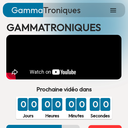
Gamma
Troniques
GAMMATRONIQUES
Prochaine vidéo dans
0
0
0
0
0
0
0
0
Jours
Heures
Minutes
Secondes