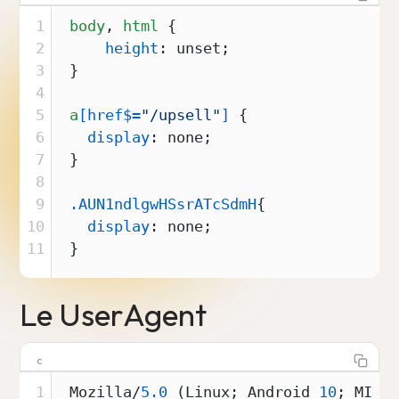
1
body
, 
html
 {

2
height
: unset;

3
}

4
5
a
[href$=
"/upsell"
]
 {

6
display
: none;

7
} 

8
9
.AUN1ndlgwHSsrATcSdmH
{

10
display
: none;

11
Le UserAgent
c
1
Mozilla/
5.0
 (Linux; Android 
10
; MI 
8