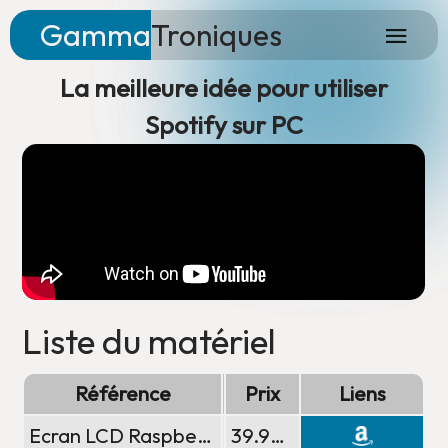
Gamma
Troniques
/
projects
La meilleure idée pour utiliser
Spotify sur PC
Liste du matériel
Référence
Type
Prix
Liens
Ecran LCD RaspberryPi
Ecran
39.99 €