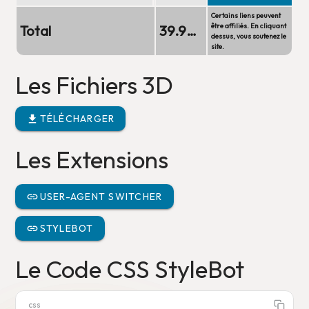
Certains liens peuvent
être affiliés. En cliquant
Total
39.99 €
dessus, vous soutenez le
site.
Les Fichiers 3D
TÉLÉCHARGER
Les Extensions
USER-AGENT SWITCHER
STYLEBOT
Le Code CSS StyleBot
css